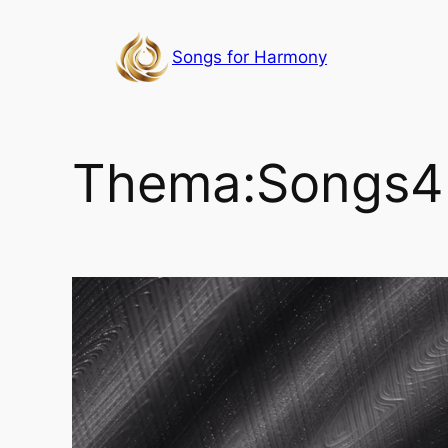
Zum
Inhalt
Songs for Harmony
springen
Thema:
Songs4