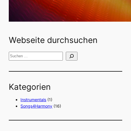
Webseite durchsuchen
S
u
c
h
Kategorien
e
n
Instrumentals
(1)
Songs4Harmony
(16)