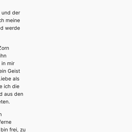
 und der
ich meine
und werde
Zorn
ihn
 in mir
ein Geist
Liebe als
 ich die
d aus den
eten.
n
ferne
bin frei, zu