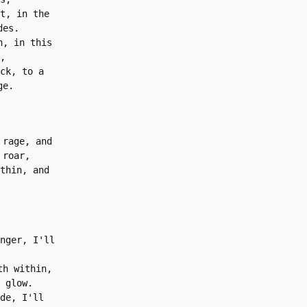
t, in the 
des.
, in this 
,
ck, to a 
ge.
rage, and 
 roar,
thin, and 
nger, I'll 
h within, 
 glow.
de, I'll 