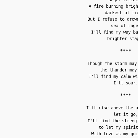
A fire burning brigh
darkest of ti
But I refuse to drown
sea of rage
I'll find my way ba
brighter sta
****
Though the storm may 
the thunder may
I'll find my calm wi
I'll soar.
****
I'll rise above the a
let it go,
I'll find the strengt
to let my spirit
With love as my gui