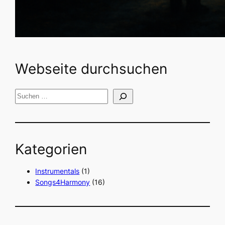
Webseite durchsuchen
S
u
c
h
Kategorien
e
n
Instrumentals
(1)
Songs4Harmony
(16)