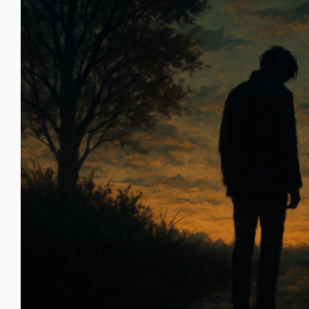
Shadows of GoodBye –
Schatten des Abschieds