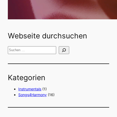
Webseite durchsuchen
S
u
c
h
Kategorien
e
n
Instrumentals
(1)
Songs4Harmony
(16)