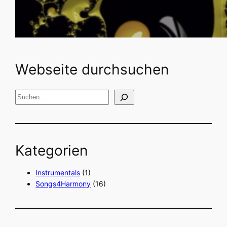
Webseite durchsuchen
S
u
c
h
Kategorien
e
n
Instrumentals
(1)
Songs4Harmony
(16)