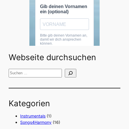
Webseite durchsuchen
S
u
c
h
Kategorien
e
n
Instrumentals
(1)
Songs4Harmony
(16)