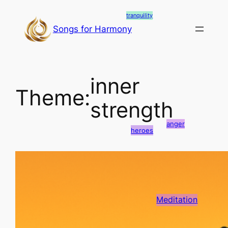
Skip
tranquility
to
Songs for Harmony
content
inner
Theme:
strength
anger
heroes
Meditation