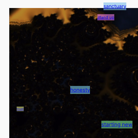
sanctuary
stand up
honesty
trust
Whisper of Temptation
starting new