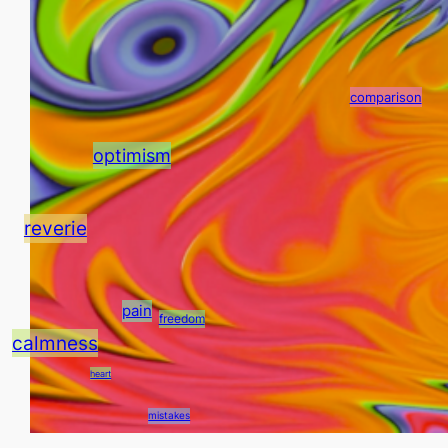
Everyday Heroes
comparison
optimism
reverie
pain
freedom
calmness
heart
mistakes