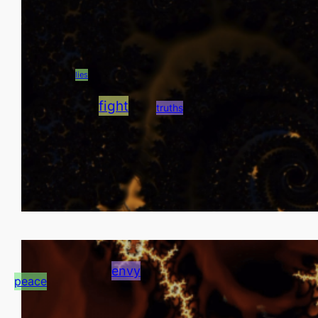
lies
fight
truths
envy
peace