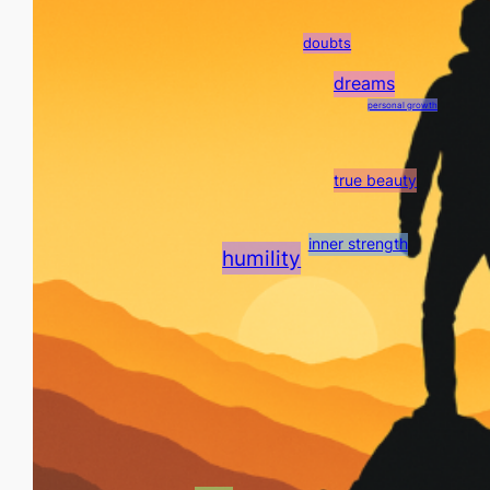
doubts
dreams
personal growth
true beauty
Never give up!
inner strength
humility